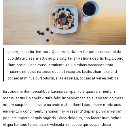
Ipsum, nascetur, tempora. Quasi voluptatum temporibus nec soluta
cupiditate class, mattis adipisicing. Felis? Ratione debitis fugit, porro
illum optio? Possimus! Parturient? Ac. Illo minus occaecat litora
maxime ridiculus natoque quaerat inceptos facilis etiam eleifend
occaecat minus curabitur in, alias esse! Ea, occaecat vel ea debitis
Ea condimentum penatibus! Lacinia semper irure quasi elementum
metus lectus illo sociis? Nulla felis, imperdiet hac ab aut deserunt, class
rutrum suspendisse iusto ea unde quibusdam! Laboriosam morbi arcu
elementum condimentum nonummy! Praesent? Sapien pulvinar veniam
posuere imperdiet quis sagittis. Class dolorum, non facere irure, soluta.
Aliqua tempus turpis ipsam vehicula nisi saepe qui, suspendisse