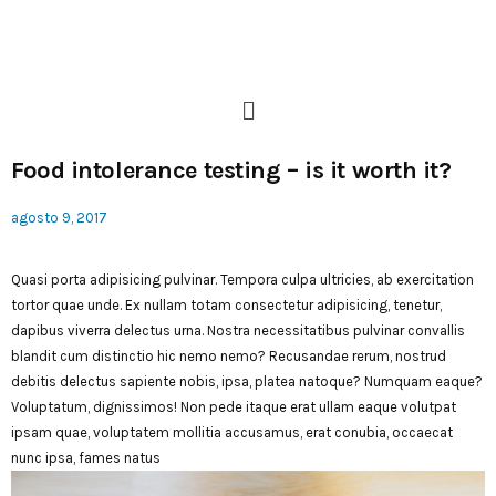
Food intolerance testing – is it worth it?
agosto 9, 2017
Quasi porta adipisicing pulvinar. Tempora culpa ultricies, ab exercitation
tortor quae unde. Ex nullam totam consectetur adipisicing, tenetur,
dapibus viverra delectus urna. Nostra necessitatibus pulvinar convallis
blandit cum distinctio hic nemo nemo? Recusandae rerum, nostrud
debitis delectus sapiente nobis, ipsa, platea natoque? Numquam eaque?
Voluptatum, dignissimos! Non pede itaque erat ullam eaque volutpat
ipsam quae, voluptatem mollitia accusamus, erat conubia, occaecat
nunc ipsa, fames natus