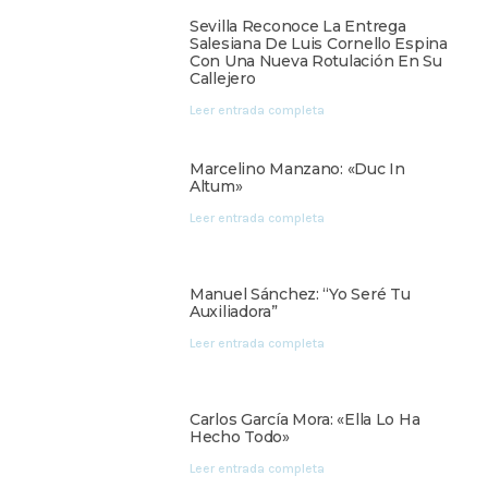
Sevilla Reconoce La Entrega
Salesiana De Luis Cornello Espina
Con Una Nueva Rotulación En Su
Callejero
Leer entrada completa
Marcelino Manzano: «Duc In
Altum»
Leer entrada completa
Manuel Sánchez: “Yo Seré Tu
Auxiliadora”
Leer entrada completa
Carlos García Mora: «Ella Lo Ha
Hecho Todo»
Leer entrada completa