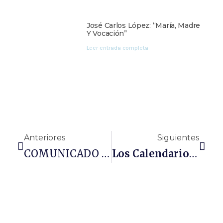
José Carlos López: “María, Madre
Y Vocación”
Leer entrada completa
Anteriores
Siguientes
COMUNICADO OFICIAL: La Basílica De María Auxiliadora Finaliza Las Obras Del Nuevo Columbario
Los Calendarios De María Auxiliadora Viajan Hasta Brasil