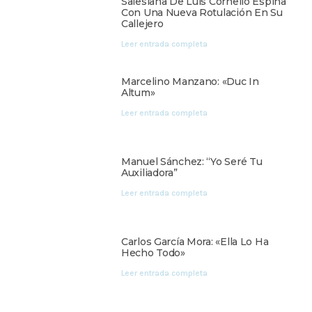
Salesiana De Luis Cornello Espina
Con Una Nueva Rotulación En Su
Callejero
Leer entrada completa
Marcelino Manzano: «Duc In
Altum»
Leer entrada completa
Manuel Sánchez: “Yo Seré Tu
Auxiliadora”
Leer entrada completa
Carlos García Mora: «Ella Lo Ha
Hecho Todo»
Leer entrada completa