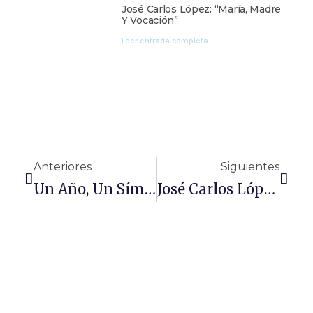
José Carlos López: “María, Madre
Y Vocación”
Leer entrada completa
Anteriores
Siguientes
Un Año, Un Símbolo: Divino Cetro De Sevilla
José Carlos López: “María, Madre Y Vocación”