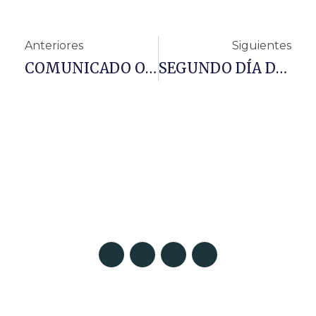
Anteriores
Siguientes
COMUNICADO OFICIAL SOBRE EL COVID-19
SEGUNDO DÍA DE NOVENA POR EL #COVID_19
Patio Pedro Ricaldone – Colegio Salesiano Santísima Trinidad. C/ María
Auxiliadora, 18 – E, 41008 Sevilla