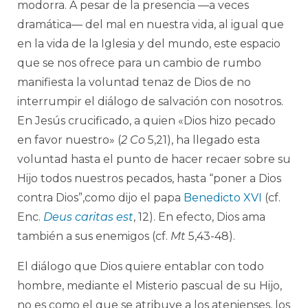
modorra. A pesar de la presencia —a veces
dramática— del mal en nuestra vida, al igual que
en la vida de la Iglesia y del mundo, este espacio
que se nos ofrece para un cambio de rumbo
manifiesta la voluntad tenaz de Dios de no
interrumpir el diálogo de salvación con nosotros.
En Jesús crucificado, a quien «Dios hizo pecado
en favor nuestro» (
2 Co
5,21), ha llegado esta
voluntad hasta el punto de hacer recaer sobre su
Hijo todos nuestros pecados, hasta “poner a Dios
contra Dios”,como dijo el papa
Benedicto XVI
(cf.
Enc.
Deus caritas est
, 12). En efecto, Dios ama
también a sus enemigos (cf.
Mt
5,43-48).
El diálogo que Dios quiere entablar con todo
hombre, mediante el Misterio pascual de su Hijo,
no es como el que se atribuye a los atenienses, los