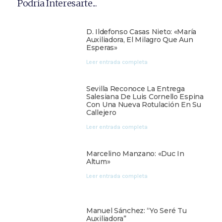
Podría Interesarte...
D. Ildefonso Casas Nieto: «María
Auxiliadora, El Milagro Que Aun
Esperas»
Leer entrada completa
Sevilla Reconoce La Entrega
Salesiana De Luis Cornello Espina
Con Una Nueva Rotulación En Su
Callejero
Leer entrada completa
Marcelino Manzano: «Duc In
Altum»
Leer entrada completa
Manuel Sánchez: “Yo Seré Tu
Auxiliadora”