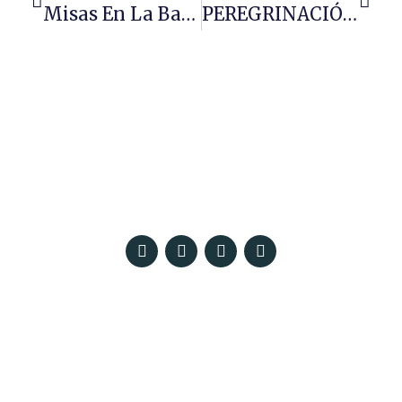
Misas En La Basílica Con Imposición De Cenizas
PEREGRINACIÓN A LA BASÍLICA DE JESÚS DEL GRAN PODER
Patio Pedro Ricaldone – Colegio Salesiano Santísima Trinidad. C/ María
Auxiliadora, 18 – E, 41008 Sevilla
© 2023 Todos los derechos reservados ·
Políticas de privacidad, Aviso Legal y Cookies