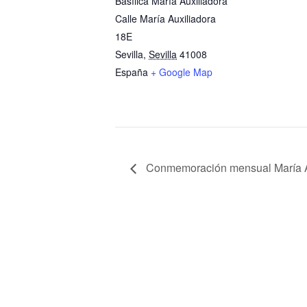
Basílica María Auxiliadora
Calle María Auxiliadora
18E
Sevilla
,
Sevilla
41008
España
+ Google Map
Conmemoración mensual María A
Patio Pedro Ri