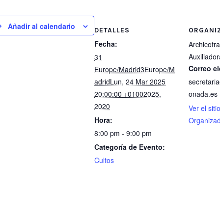
Añadir al calendario
DETALLES
ORGANI
Fecha:
Archicofr
Auxiliado
31
Correo el
Europe/Madrid3Europe/M
adridLun, 24 Mar 2025
secretari
20:00:00 +01002025,
onada.es
2020
Ver el sit
Hora:
Organiza
8:00 pm - 9:00 pm
Categoría de Evento:
Cultos