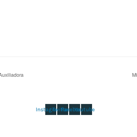
uxiliadora
M
Instagram
Twitter
Facebook
Youtube
caldone – Colegio Salesiano Santísima Trinidad. C/ María Auxiliadora, 18 – E
© 2023 Todos los derechos reservados ·
Políticas de privacidad, Aviso Legal y Cookies