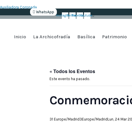
Auxiliadora Coronada
WhatsApp
Instagram
Twitter
Facebook
Youtube
Inicio
La Archicofradía
Basílica
Patrimonio
« Todos los Eventos
Este evento ha pasado.
Conmemoració
31 Europe/Madrid3Europe/MadridLun, 24 Mar 