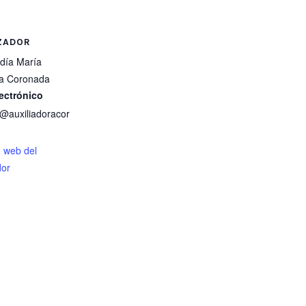
ZADOR
adía María
ra Coronada
ectrónico
a@auxiliadoracor
io web del
dor