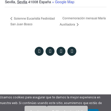
Sevilla
,
Sevilla
41008
España
+ Google Map
Conmemoración mensual María
Solemne Eucaristía Festividad
San Juan Bosco
Auxiliadora
Patio Pedro Ricaldone – Colegio Salesiano Santísima Trinidad. C/ María
Auxiliadora, 18 – E, 41008 Sevilla
© 2023 Todos los derechos reservados ·
Políticas de privacidad, Aviso Legal y Cookies
Usamos cookies para asegurar que te damos la mejor experiencia en
nuestra web. Si continúas usando este sitio, asumiremos que estás de