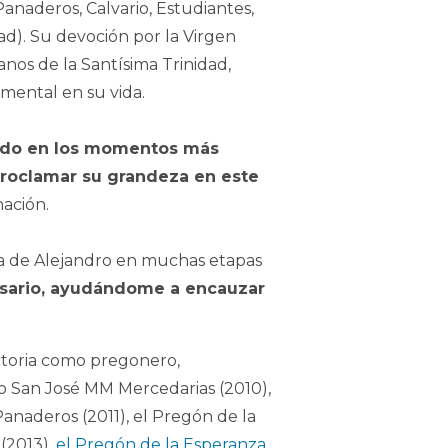
anaderos, Calvario, Estudiantes,
ad). Su devoción por la Virgen
anos de la Santísima Trinidad,
amental en su vida.
uiado en los momentos más
proclamar su grandeza en este
nación.
uía de Alejandro en muchas etapas
cesario, ayudándome a encauzar
ectoria como pregonero,
o San José MM Mercedarias (2010),
naderos (2011), el Pregón de la
(2013),
el Pregón de la Esperanza