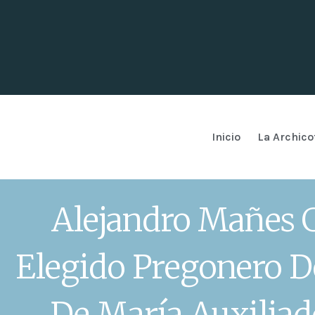
Inicio
La Archico
Alejandro Mañes 
Elegido Pregonero D
De María Auxiliad