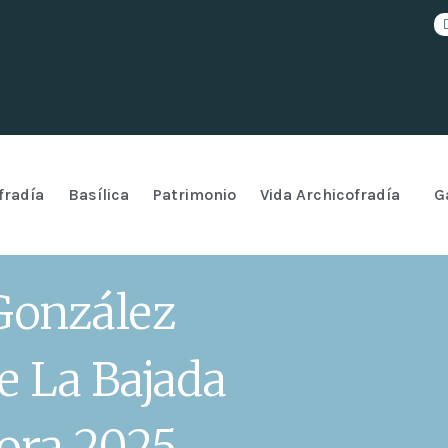
fradía
Basílica
Patrimonio
Vida Archicofradía
G
González
e La Bajada
ora 2025