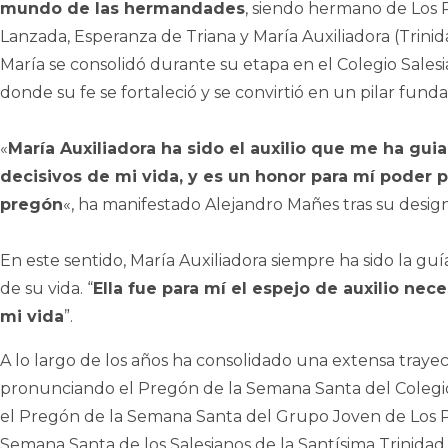
mundo de las hermandades
, siendo hermano de Los P
Lanzada, Esperanza de Triana y María Auxiliadora (Trinid
María se consolidó durante su etapa en el Colegio Salesi
donde su fe se fortaleció y se convirtió en un pilar fund
«
María Auxiliadora ha sido el auxilio que me ha g
decisivos de mi vida, y es un honor para mí poder 
pregón
«, ha manifestado Alejandro Mañes tras su desig
En este sentido, María Auxiliadora siempre ha sido la g
de su vida. “
Ella fue para mí el espejo de auxilio ne
mi vida
”.
A lo largo de los años ha consolidado una extensa tray
pronunciando el Pregón de la Semana Santa del Colegi
el Pregón de la Semana Santa del Grupo Joven de Los Pa
Semana Santa de los Salesianos de la Santísima Trinidad 