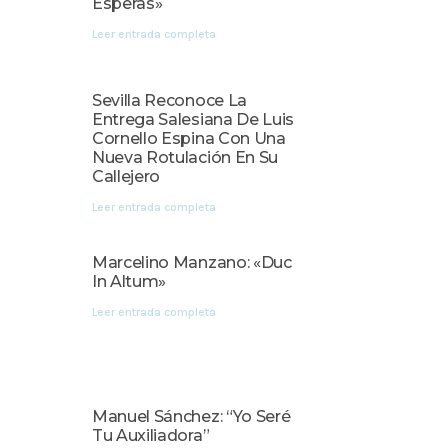
Esperas»
Leer entrada completa
Sevilla Reconoce La
Entrega Salesiana De Luis
Cornello Espina Con Una
Nueva Rotulación En Su
Callejero
Leer entrada completa
Marcelino Manzano: «Duc
In Altum»
Leer entrada completa
Manuel Sánchez: “Yo Seré
Tu Auxiliadora”