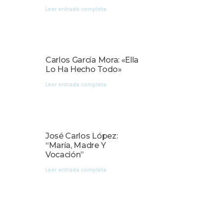
Leer entrada completa
Carlos García Mora: «Ella
Lo Ha Hecho Todo»
Leer entrada completa
José Carlos López:
“María, Madre Y
Vocación”
Leer entrada completa