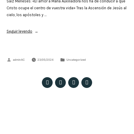
Saiz Meneses: «El amor a María Auxiliadora nos ha de conducir a que
Cristo ocupe el centro de vuestra vida» Tras la Ascensión de Jesús al
cielo, los apóstoles y …
Seguir leyendo
adminAC
23/05/2024
Uncategorized
Patio Pedro Ricaldone – Colegio Salesiano Santísima Trinidad. C/ María
Auxiliadora, 18 – E, 41008 Sevilla
© 2023 Todos los derechos reservados ·
Políticas de privacidad, Aviso Legal y Cookies