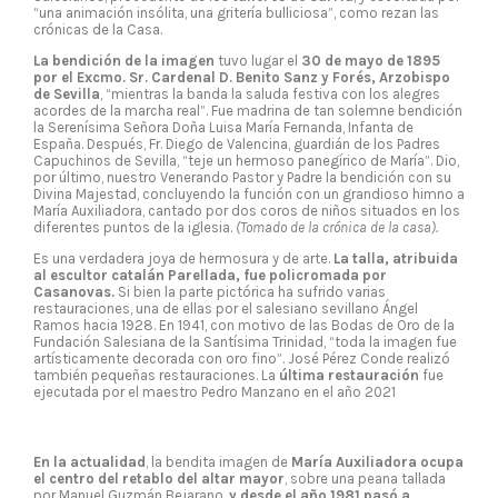
“una animación insólita, una gritería bulliciosa”, como rezan las
crónicas de la Casa.
La bendición de la imagen
tuvo lugar el
30 de mayo de 1895
por el Excmo. Sr. Cardenal D. Benito Sanz y Forés, Arzobispo
de Sevilla
, “mientras la banda la saluda festiva con los alegres
acordes de la marcha real”. Fue madrina de tan solemne bendición
la Serenísima Señora Doña Luisa María Fernanda, Infanta de
España. Después, Fr. Diego de Valencina, guardián de los Padres
Capuchinos de Sevilla, “teje un hermoso panegírico de María”. Dio,
por último, nuestro Venerando Pastor y Padre la bendición con su
Divina Majestad, concluyendo la función con un grandioso himno a
María Auxiliadora, cantado por dos coros de niños situados en los
diferentes puntos de la iglesia.
(Tomado de la crónica de la casa).
Es una verdadera joya de hermosura y de arte.
La talla, atribuida
al escultor catalán Parellada, fue policromada por
Casanovas.
Si bien la parte pictórica ha sufrido varias
restauraciones, una de ellas por el salesiano sevillano Ángel
Ramos hacia 1928. En 1941, con motivo de las Bodas de Oro de la
Fundación Salesiana de la Santísima Trinidad, “toda la imagen fue
artísticamente decorada con oro fino”. José Pérez Conde realizó
también pequeñas restauraciones. La
última restauración
fue
ejecutada por el maestro Pedro Manzano en el año 2021
En la actualidad
, la bendita imagen de
María Auxiliadora ocupa
el centro del retablo del altar mayor
, sobre una peana tallada
por Manuel Guzmán Bejarano,
y desde el año 1981 pasó a