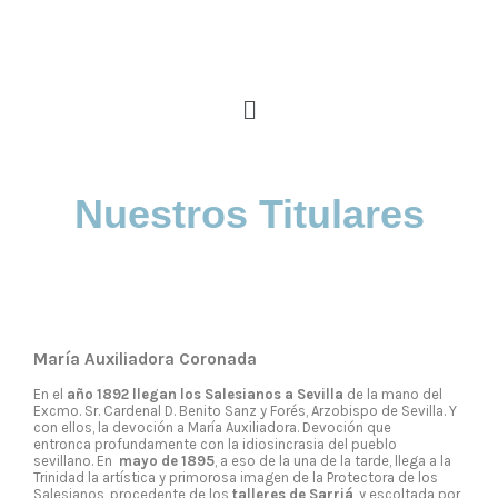
Nuestros Titulares
María Auxiliadora Coronada
En el
año 1892 llegan los Salesianos a Sevilla
de la mano del
Excmo. Sr. Cardenal D. Benito Sanz y Forés, Arzobispo de Sevilla. Y
con ellos, la devoción a María Auxiliadora. Devoción que
entronca profundamente con la idiosincrasia del pueblo
sevillano. En
mayo de 1895
, a eso de la una de la tarde, llega a la
Trinidad la artística y primorosa imagen de la Protectora de los
Salesianos, procedente de los
talleres de Sarriá
, y escoltada por