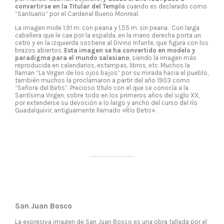
convertirse en la Titular del Templo
cuando es declarado como
“Santuario” por el Cardenal Bueno Monreal.
La imagen mide 1,91 m. con peana y 1,55 m. sin peana. Con larga
cabellera que le cae por la espalda, en la mano derecha porta un
cetro y en la izquierda sostiene al Divino Infante, que figura con los
brazos abiertos.
Esta imagen se ha convertido en modelo y
paradigma para el mundo salesiano
, siendo la imagen más
reproducida en calendarios, estampas, libros, etc. Muchos la
llaman “La Virgen de los ojos bajos” por su mirada hacia el pueblo,
también muchos la proclamaron a partir del año 1903 como
“Señora del Betis”. Precioso título con el que se conocía a la
Santísima Virgen, sobre todo en los primeros años del siglo XX,
por extenderse su devoción a lo largo y ancho del curso del río
Guadalquivir, antiguamente llamado «Río Betis».
San Juan Bosco
La expresiva imagen de San Juan Bosco es una obra tallada por el