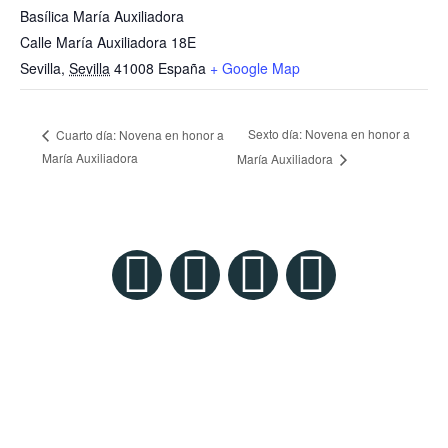
Basílica María Auxiliadora
Calle María Auxiliadora 18E
Sevilla
,
Sevilla
41008
España
+ Google Map
Sexto día: Novena en honor a
Cuarto día: Novena en honor a
María Auxiliadora
María Auxiliadora
Patio Pedro Ricaldone – Colegio Salesiano Santísima Trinidad. C/ María
Auxiliadora, 18 – E, 41008 Sevilla
© 2023 Todos los derechos reservados ·
Políticas de privacidad, Aviso Legal y Cookies