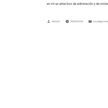
en mí un atractivo de admiración y de imita
Admin2
18/05/2026
Uncategorize