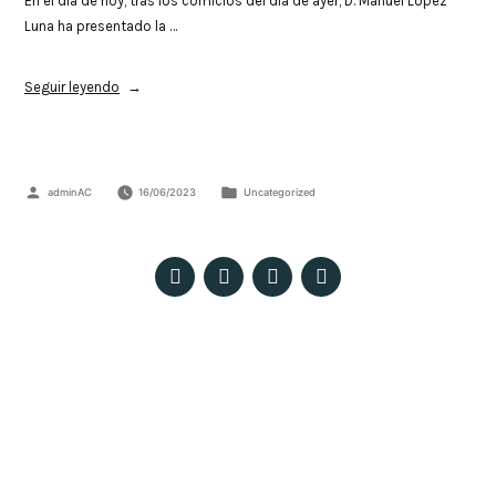
En el día de hoy, tras los comicios del día de ayer, D. Manuel López
Luna ha presentado la …
Seguir leyendo
adminAC
16/06/2023
Uncategorized
Patio Pedro Ricaldone – Colegio Salesiano Santísima Trinidad. C/ María
Auxiliadora, 18 – E, 41008 Sevilla
© 2023 Todos los derechos reservados ·
Políticas de privacidad, Aviso Legal y Cookies