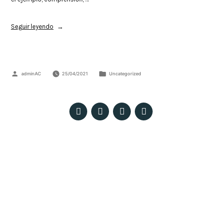
Seguir leyendo
adminAC
25/04/2021
Uncategorized
Patio Pedro Ricaldone – Colegio Salesiano Santísima Trinidad. C/ María
Auxiliadora, 18 – E, 41008 Sevilla
© 2023 Todos los derechos reservados ·
Políticas de privacidad, Aviso Legal y Cookies