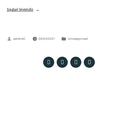
Seguir leyendo
adminAC
05/03/2021
Uncategorized
Patio Pedro Ricaldone – Colegio Salesiano Santísima Trinidad. C/ María
Auxiliadora, 18 – E, 41008 Sevilla
© 2023 Todos los derechos reservados ·
Políticas de privacidad, Aviso Legal y Cookies