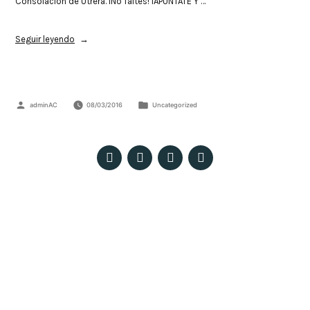
Consolación de Utrera. ¡No faltes! ¡APUNTATE Y …
Seguir leyendo
adminAC
08/03/2016
Uncategorized
Patio Pedro Ricaldone – Colegio Salesiano Santísima Trinidad. C/ María
Auxiliadora, 18 – E, 41008 Sevilla
© 2023 Todos los derechos reservados ·
Políticas de privacidad, Aviso Legal y Cookies