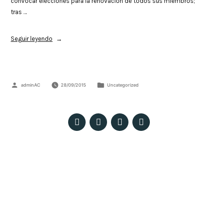
convocar elecciones para la renovación de todos sus miembros;
tras …
Seguir leyendo
adminAC
28/09/2015
Uncategorized
Patio Pedro Ricaldone – Colegio Salesiano Santísima Trinidad. C/ María
Auxiliadora, 18 – E, 41008 Sevilla
© 2023 Todos los derechos reservados ·
Políticas de privacidad, Aviso Legal y Cookies