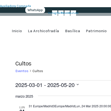
Auxiliadora Coronada
WhatsApp
Instagram
Twitter
Facebook
Youtube
Inicio
La Archicofradía
Basílica
Patrimonio
Cultos
Eventos
Cultos
Eventos
2025-03-01
 - 
2025-05-20
Selecciona
marzo 2025
la
fecha.
31 Europe/Madrid3Europe/MadridLun, 24 Mar 2025 20:00:00
LUN